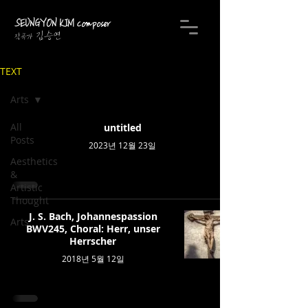
SEUNGYON
KIM
composer
김승연
작곡가
TEXT
Arts
All
untitled
Posts
2023년 12월 23일
Aesthetics
&
Artistic
Thought
J. S. Bach, Johannespassion
Arts
BWV245, Choral: Herr, unser
Herrscher
2018년 5월 12일